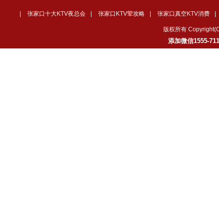
|
张家口十大KTV夜总会
|
张家口KTV荤攻略
|
张家口真空KTV消费
|
版权所有 Copyrig
添加微信1555-7