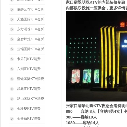
家口翡翠明珠KTV的内部装修别
内部娱乐设施一应俱全，更多详情咨询
伯爵公馆KTV会所
天籁国际KTV会所
东方明珠KTV会所
金碧辉煌KTV会所
云端国际KTV会所
卡乐门KTV消费
六潮汇KTV消费
蓝蛙国际KTV消费
晶鑫汇KTV消费
汤山国际KTV消费
张家口翡翠明珠KTV夜总会消费明
金玲珑KTV消费
880——容纳 8人【容纳4男4女】
980——容纳10人
金蔷薇KTV消费
1080——容纳14人