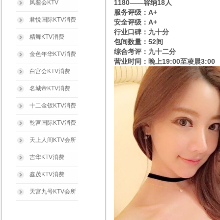
1180——容纳18人
凤銮会KTV
服务评级：A+
君悦国际KTV消费
安全评级：A+
行业口碑：九十分
精舞KTV消费
包间数量：52间
综合考评：九十二分
金色年华KTV消费
营业时间：晚上19:00至凌晨3:00
白宫会KTV消费
名城帝KTV消费
十二金钗KTV消费
乾宫国际KTV消费
天上人间KTV会所
吉华KTV消费
鑫茂KTV消费
天宫九号KTV会所