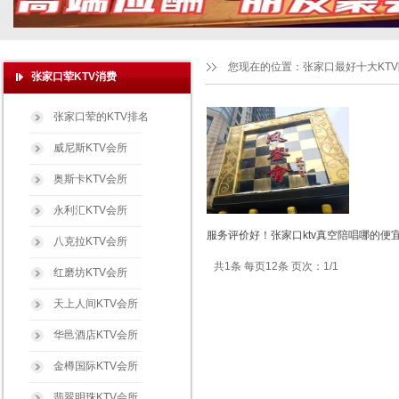
您现在的位置：
张家口最好十大KT
张家口荤KTV消费
张家口荤的KTV排名
威尼斯KTV会所
奥斯卡KTV会所
永利汇KTV会所
服务评价好！张家口ktv真空陪唱哪的便宜
八克拉KTV会所
共1条 每页12条 页次：1/1
红磨坊KTV会所
天上人间KTV会所
华邑酒店KTV会所
金樽国际KTV会所
翡翠明珠KTV会所