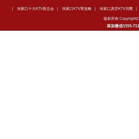
|
张家口十大KTV夜总会
|
张家口KTV荤攻略
|
张家口真空KTV消费
|
版权所有 Copyrig
添加微信1555-7